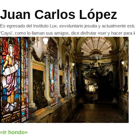
Juan Carlos López
Es egresado del Instituto Lux, exvoluntario jesuita y actualmente est
‘Cayú’, como lo llaman sus amigos, dice disfrutar «ser y hacer para
«Ir hondo»