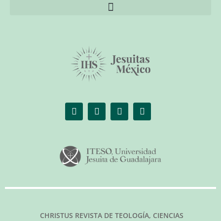
El librero de Christus
Las palabras del papa
CHRISTUS REVISTA DE TEOLOGÍA, CIENCIAS